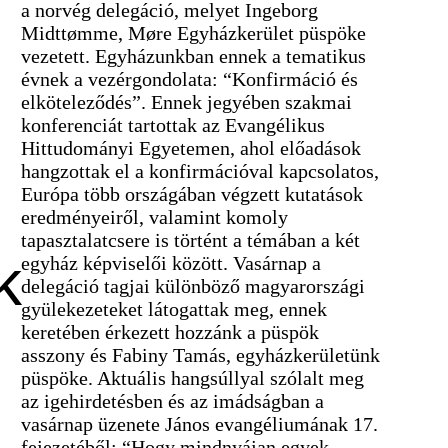
a norvég delegáció, melyet Ingeborg
Midttømme, Møre Egyházkerület püspöke
vezetett. Egyházunkban ennek a tematikus
évnek a vezérgondolata: “Konfirmáció és
elköteleződés”. Ennek jegyében szakmai
konferenciát tartottak az Evangélikus
Hittudományi Egyetemen, ahol előadások
hangzottak el a konfirmációval kapcsolatos,
Európa több országában végzett kutatások
eredményeiről, valamint komoly
tapasztalatcsere is történt a témában a két
k
egyház képviselői között. Vasárnap a
delegáció tagjai különböző magyarországi
gyülekezeteket látogattak meg, ennek
keretében érkezett hozzánk a püspök
asszony és Fabiny Tamás, egyházkerületünk
püspöke. Aktuális hangsúllyal szólalt meg
az igehirdetésben és az imádságban a
vasárnap üzenete János evangéliumának 17.
fejezetéből: “Hogy mindnyájan egyek