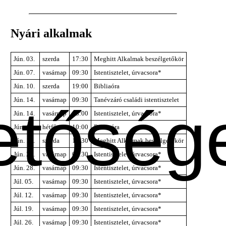
Nyári alkalmak
Jún. 03.
szerda
17:30
Meghitt Alkalmak beszélgetőkör
Jún. 07.
vasárnap
09:30
Istentisztelet, úrvacsora*
Jún. 10.
szerda
19:00
Bibliaóra
Jún. 14.
vasárnap
09:30
Tanévzáró családi istentisztelet
etőség
Jún. 14.
vasárnap
18:00
Istentisztelet, úrvacsora*
Jún. 15.
hétfő
10:00
Bibliaóra
Jún. 17.
szerda
17:30
Meghitt Alkalmak beszélgetőkör
Jún. 21.
vasárnap
09:30
Istentisztelet, úrvacsora*
Jún. 28.
vasárnap
09:30
Istentisztelet, úrvacsora*
Júl. 05.
vasárnap
09:30
Istentisztelet, úrvacsora*
Júl. 12.
vasárnap
09:30
Istentisztelet, úrvacsora*
Júl. 19.
vasárnap
09:30
Istentisztelet, úrvacsora*
Júl. 26.
vasárnap
09:30
Istentisztelet, úrvacsora*