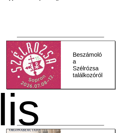
Beszámoló
a
Szélrózsa
találkozóról
lis