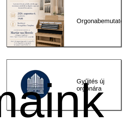
Orgonabemutató
maink
Gyűjtés új
orgonára