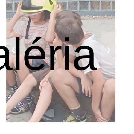
léria
❮
❯