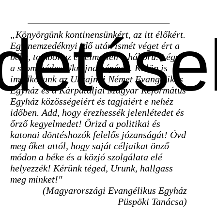
rdetése
„Könyörgünk kontinensünkért, az itt élőkért.
Egy nemzedéknyi idő után ismét véget ért a
béke, tombol az értelmetlen a háború. Légy
a szomszédos Ukrajna népével. Külön is
imádkozunk az Ukrajnai Német Evangélikus
Egyház és a Kárpátaljai Magyar Református
Egyház közösségeiért és tagjaiért e nehéz
időben. Add, hogy érezhessék jelenlétedet és
őrző kegyelmedet! Őrizd a politikai és
katonai döntéshozók felelős józanságát! Óvd
meg őket attól, hogy saját céljaikat önző
módon a béke és a közjó szolgálata elé
helyezzék! Kérünk téged, Urunk, hallgass
meg minket!"
(Magyarországi Evangélikus Egyház
Püspöki Tanácsa)