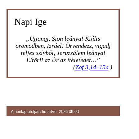
Napi Ige
„Ujjongj, Sion leánya! Kiálts
örömödben, Izráel! Örvendezz, vigadj
teljes szívből, Jeruzsálem leánya!
Eltörli az Úr az ítéletedet…”
(
Zof 3,14–15a
)
A honlap utoljára firssítve: 2026-08-03