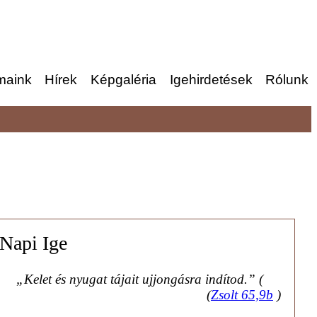
maink
Hírek
Képgaléria
Igehirdetések
Rólunk
Napi Ige
„Kelet és nyugat tájait ujjongásra indítod.” (⁠
(
Zsolt 65,9b
)