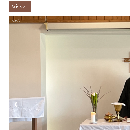
Vissza
65/76
❮