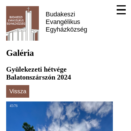
Budakeszi 
Evangélikus 
Egyházközség
Galéria
Gyülekezeti hétvége
Balatonszárszón 2024
Vissza
45/76