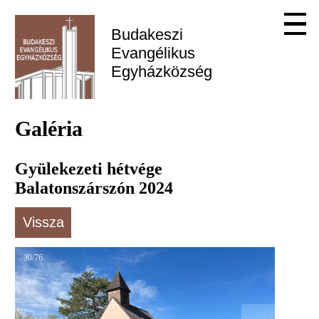
Budakeszi 
Evangélikus 
Egyházközség
Galéria
Gyülekezeti hétvége
Balatonszárszón 2024
Vissza
30/76